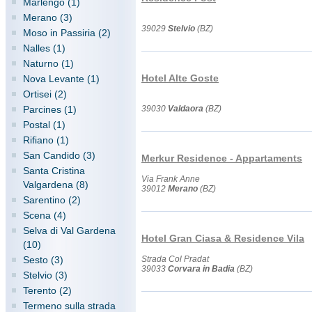
Marlengo (1)
Merano (3)
39029
Stelvio
(BZ)
Moso in Passiria (2)
Nalles (1)
Naturno (1)
Hotel Alte Goste
Nova Levante (1)
Ortisei (2)
Parcines (1)
39030
Valdaora
(BZ)
Postal (1)
Rifiano (1)
San Candido (3)
Merkur Residence - Appartaments
Santa Cristina
Via Frank Anne
Valgardena (8)
39012
Merano
(BZ)
Sarentino (2)
Scena (4)
Selva di Val Gardena
Hotel Gran Ciasa & Residence Vila
(10)
Sesto (3)
Strada Col Pradat
39033
Corvara in Badia
(BZ)
Stelvio (3)
Terento (2)
Termeno sulla strada