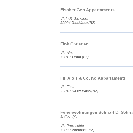
Fischer Gert Appartaments
Viale S. Giovanni
39034
Dobbiaco
(BZ)
Fink Christian
Via Aica
39019
Tirolo
(BZ)
Fill Alois & Co. Kg Appartamenti
Via Föstl
39040
Castelrotto
(BZ)
Ferienwohnungen Schnarf Di Schna
& Co. (S
Via Parrocchia
39030
Valdaora
(BZ)