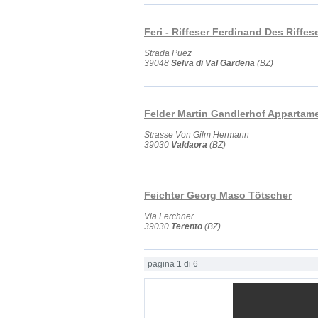
Feri - Riffeser Ferdinand Des Riffes
Strada Puez
39048
Selva di Val Gardena
(BZ)
Felder Martin Gandlerhof Appartame
Strasse Von Gilm Hermann
39030
Valdaora
(BZ)
Feichter Georg Maso Tötscher
Via Lerchner
39030
Terento
(BZ)
pagina 1 di 6