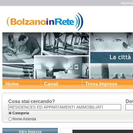
Apparta
Home
Canali
Trova Imprese
Cosa stai cercando?
Do
Categoria
Nome Azienda
Altre Imprese