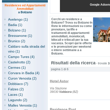
Google Adsen
Residences ed Appartamenti
Ammobiliati
a Bolzano
Avelengo (1)
Cerchi un residence a
Bolzano? Trova su Bolzano In
Badia (1)
Rete le informazioni su come
prenotare, tariffe e
Bolzano (1)
trattamenti di appartamenti
Bressanone (1)
ammobiliati, monolocali,
bilocali e trilocali per la tua
Brunico (2)
vacanza. Scopri qui le offerte
Caldaro sulla strada del
e le promozioni per weekend
o intere settimane a a
vino (1)
Bolzano.
Campo Tures (4)
Castelrotto (2)
Risultati della ricerca
-
trovate
1
Cermes (1)
pagina 1 di 6
Corvara in Badia (4)
Curon Venosta (2)
Hotel Astor
Dobbiaco (7)
Via Stazione
Falzes (2)
39030
Valdaora
(BZ)
Laces (1)
Lagundo (2)
Malles Venosta (1)
Residence Post