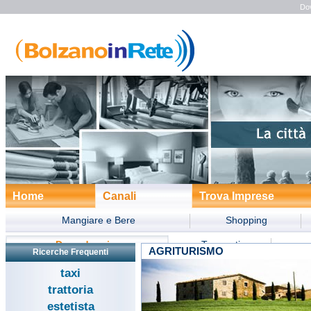
Dov
Home
Canali
Trova Imprese
Mangiare e Bere
Shopping
Dove dormire
Trasporti
AGRITURISMO
Ricerche Frequenti
Divertimento
Turismo
Form
taxi
trattoria
estetista