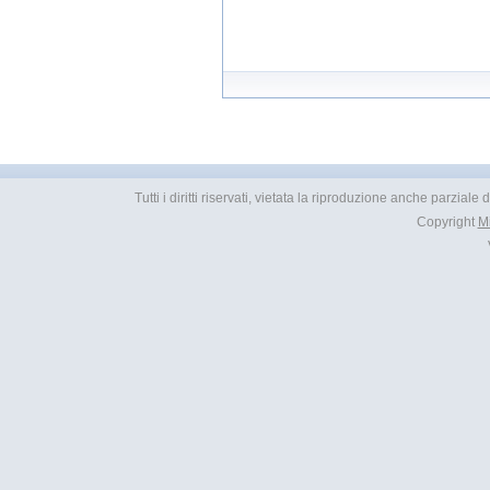
Tutti i diritti riservati, vietata la riproduzione anche parzial
Copyright
M