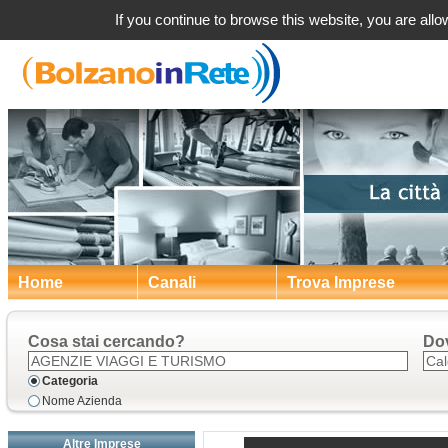
Agenzie viaggio 
If you continue to browse this website, you are allow
Home
Canali
Trova Imprese
Cosa stai cercando?
Do
Categoria
Nome Azienda
Altre Imprese