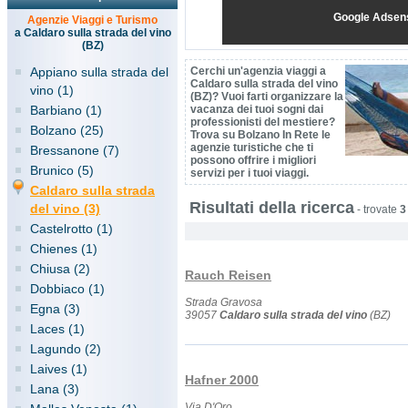
Google Adsen
Agenzie Viaggi e Turismo
a Caldaro sulla strada del vino
(BZ)
Appiano sulla strada del
Cerchi un'agenzia viaggi a
Caldaro sulla strada del vino
vino (1)
(BZ)? Vuoi farti organizzare la
Barbiano (1)
vacanza dei tuoi sogni dai
professionisti del mestiere?
Bolzano (25)
Trova su Bolzano In Rete le
agenzie turistiche che ti
Bressanone (7)
possono offrire i migliori
Brunico (5)
servizi per i tuoi viaggi.
Caldaro sulla strada
Risultati della ricerca
del vino (3)
-
trovate
3
Castelrotto (1)
Chienes (1)
Chiusa (2)
Rauch Reisen
Dobbiaco (1)
Strada Gravosa
Egna (3)
39057
Caldaro sulla strada del vino
(BZ)
Laces (1)
Lagundo (2)
Laives (1)
Hafner 2000
Lana (3)
Via D'Oro