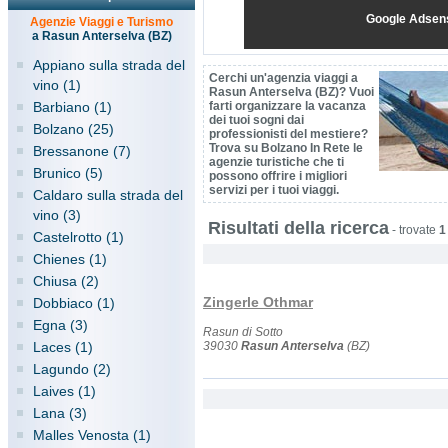
Google Adsen
Agenzie Viaggi e Turismo
a Rasun Anterselva (BZ)
Appiano sulla strada del
Cerchi un'agenzia viaggi a
vino (1)
Rasun Anterselva (BZ)? Vuoi
Barbiano (1)
farti organizzare la vacanza
dei tuoi sogni dai
Bolzano (25)
professionisti del mestiere?
Trova su Bolzano In Rete le
Bressanone (7)
agenzie turistiche che ti
Brunico (5)
possono offrire i migliori
servizi per i tuoi viaggi.
Caldaro sulla strada del
vino (3)
Risultati della ricerca
-
trovate
1
Castelrotto (1)
Chienes (1)
Chiusa (2)
Zingerle Othmar
Dobbiaco (1)
Egna (3)
Rasun di Sotto
Laces (1)
39030
Rasun Anterselva
(BZ)
Lagundo (2)
Laives (1)
Lana (3)
Malles Venosta (1)