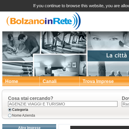
Agenzie vi
If you continue to browse this website, you are allow
Home
Canali
Trova Imprese
Cosa stai cercando?
Do
Categoria
Nome Azienda
Altre Imprese