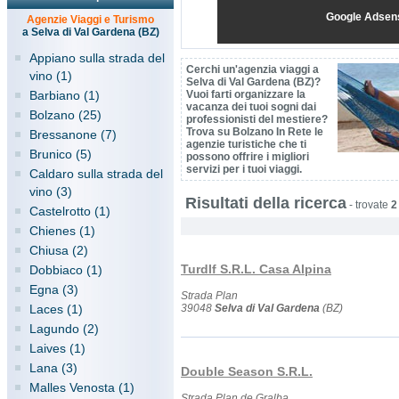
Google Adsen
Agenzie Viaggi e Turismo
a Selva di Val Gardena (BZ)
Appiano sulla strada del
Cerchi un'agenzia viaggi a
vino (1)
Selva di Val Gardena (BZ)?
Barbiano (1)
Vuoi farti organizzare la
vacanza dei tuoi sogni dai
Bolzano (25)
professionisti del mestiere?
Trova su Bolzano In Rete le
Bressanone (7)
agenzie turistiche che ti
Brunico (5)
possono offrire i migliori
servizi per i tuoi viaggi.
Caldaro sulla strada del
vino (3)
Risultati della ricerca
-
trovate
2
Castelrotto (1)
Chienes (1)
Chiusa (2)
Turdlf S.R.L. Casa Alpina
Dobbiaco (1)
Egna (3)
Strada Plan
Laces (1)
39048
Selva di Val Gardena
(BZ)
Lagundo (2)
Laives (1)
Lana (3)
Double Season S.R.L.
Malles Venosta (1)
Strada Plan de Gralba