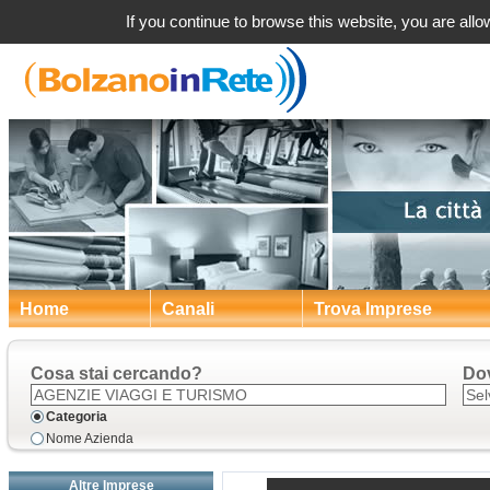
Agenzie viag
If you continue to browse this website, you are allow
Home
Canali
Trova Imprese
Cosa stai cercando?
Do
Categoria
Nome Azienda
Altre Imprese