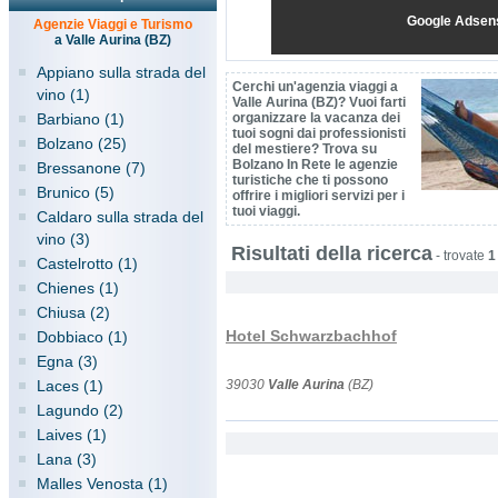
Google Adsen
Agenzie Viaggi e Turismo
a Valle Aurina (BZ)
Appiano sulla strada del
Cerchi un'agenzia viaggi a
vino (1)
Valle Aurina (BZ)? Vuoi farti
Barbiano (1)
organizzare la vacanza dei
tuoi sogni dai professionisti
Bolzano (25)
del mestiere? Trova su
Bolzano In Rete le agenzie
Bressanone (7)
turistiche che ti possono
Brunico (5)
offrire i migliori servizi per i
tuoi viaggi.
Caldaro sulla strada del
vino (3)
Risultati della ricerca
-
trovate
1
Castelrotto (1)
Chienes (1)
Chiusa (2)
Hotel Schwarzbachhof
Dobbiaco (1)
Egna (3)
Laces (1)
39030
Valle Aurina
(BZ)
Lagundo (2)
Laives (1)
Lana (3)
Malles Venosta (1)