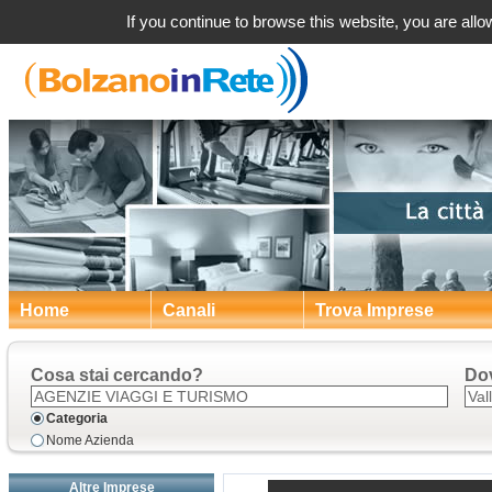
Agenzie
If you continue to browse this website, you are allow
Home
Canali
Trova Imprese
Cosa stai cercando?
Do
Categoria
Nome Azienda
Altre Imprese