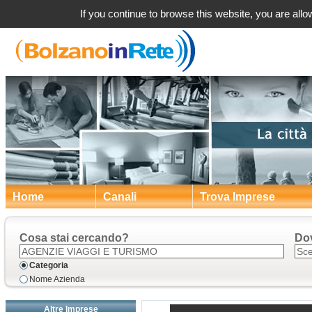
Agen
If you continue to browse this website, you are allow
Home
Canali
Trova Imprese
Cosa stai cercando?
Do
Categoria
Nome Azienda
Altre Imprese