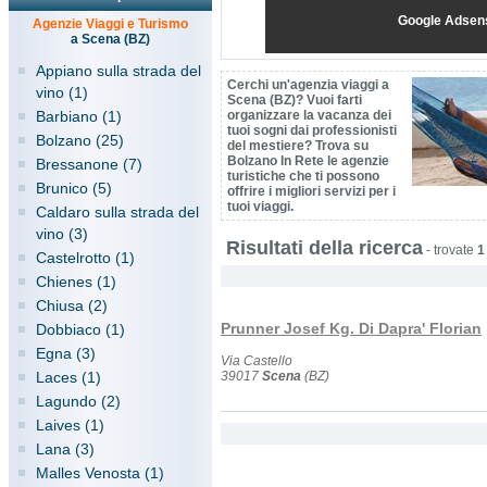
Google Adsen
Agenzie Viaggi e Turismo
a Scena (BZ)
Appiano sulla strada del
Cerchi un'agenzia viaggi a
vino (1)
Scena (BZ)? Vuoi farti
Barbiano (1)
organizzare la vacanza dei
tuoi sogni dai professionisti
Bolzano (25)
del mestiere? Trova su
Bolzano In Rete le agenzie
Bressanone (7)
turistiche che ti possono
Brunico (5)
offrire i migliori servizi per i
tuoi viaggi.
Caldaro sulla strada del
vino (3)
Risultati della ricerca
-
trovate
1
Castelrotto (1)
Chienes (1)
Chiusa (2)
Prunner Josef Kg. Di Dapra' Florian
Dobbiaco (1)
Egna (3)
Via Castello
Laces (1)
39017
Scena
(BZ)
Lagundo (2)
Laives (1)
Lana (3)
Malles Venosta (1)