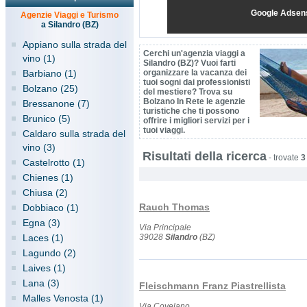
Google Adsen
Agenzie Viaggi e Turismo
a Silandro (BZ)
Appiano sulla strada del
Cerchi un'agenzia viaggi a
vino (1)
Silandro (BZ)? Vuoi farti
Barbiano (1)
organizzare la vacanza dei
tuoi sogni dai professionisti
Bolzano (25)
del mestiere? Trova su
Bolzano In Rete le agenzie
Bressanone (7)
turistiche che ti possono
Brunico (5)
offrire i migliori servizi per i
tuoi viaggi.
Caldaro sulla strada del
vino (3)
Risultati della ricerca
-
trovate
3
Castelrotto (1)
Chienes (1)
Chiusa (2)
Rauch Thomas
Dobbiaco (1)
Egna (3)
Via Principale
Laces (1)
39028
Silandro
(BZ)
Lagundo (2)
Laives (1)
Lana (3)
Fleischmann Franz Piastrellista
Malles Venosta (1)
Via Covelano