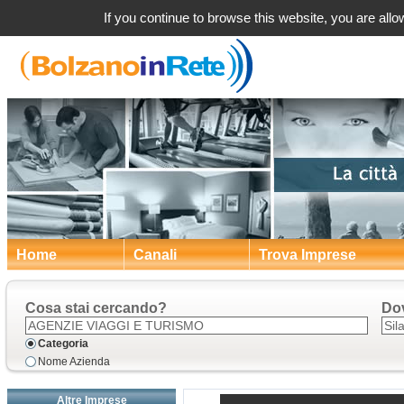
Agenz
If you continue to browse this website, you are allow
Home
Canali
Trova Imprese
Cosa stai cercando?
Do
Categoria
Nome Azienda
Altre Imprese