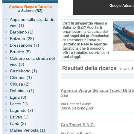
Google Adsen
Agenzie Viaggi e Turismo
a Salorno (BZ)
Appiano sulla strada del
Cerchi un'agenzia viaggi a
vino (1)
Salorno (BZ)? Vuoi farti
Barbiano (1)
organizzare la vacanza dei
tuoi sogni dai professionisti
Bolzano (25)
del mestiere? Trova su
Bolzano In Rete le agenzie
Bressanone (7)
turistiche che ti possono
Brunico (5)
offrire i migliori servizi per i
tuoi viaggi.
Caldaro sulla strada del
vino (3)
Risultati della ricerca
-
trovate
2
Castelrotto (1)
Chienes (1)
Chiusa (2)
Agenzia Viaggi Swissar Travel Di Gt
Dobbiaco (1)
Sas
Egna (3)
Laces (1)
Via Cesare Battisti
38030
Salorno
(BZ)
Lagundo (2)
Laives (1)
Lana (3)
Gts Travel S.N.C.
Malles Venosta (1)
Via Cesare Battisti