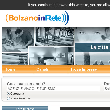
Agenz
If you continue to browse this website, you are allow
Home
Canali
Trova Imprese
Cosa stai cercando?
Do
Categoria
Nome Azienda
Altre Imprese